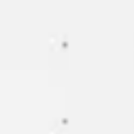
Miroverse
Vorlagen
Für dich
Mit KI beschleunigt
Nach Einsatzbereich