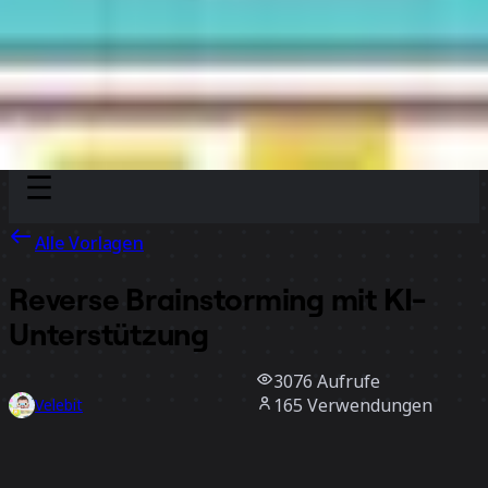
Discover
Nach Team
Nach Größe
Alle Vorlagen
Reverse Brainstorming mit KI-
Unterstützung
3076
Aufrufe
165
Verwendungen
Velebit
53
positive Bewertungen
Vorlage verwenden