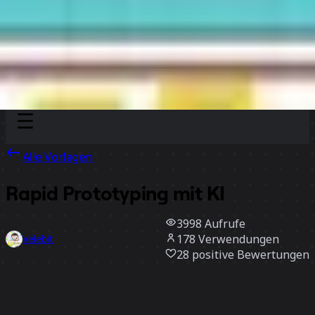
Discover
Nach Team
Nach Größe
Alle Vorlagen
Rapid Prototyping mit KI
3998
Aufrufe
178
Verwendungen
Velebit
28
positive Bewertungen
Vorlage verwenden