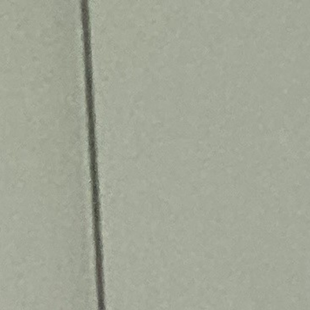
Miroverse
Vorlagen
Für dich
Mit KI beschleunigt
Nach Einsatzbereich