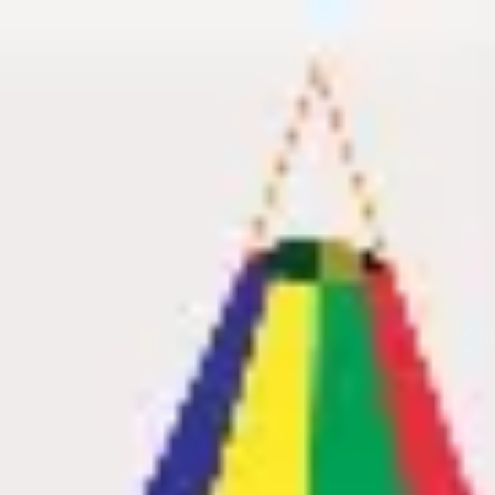
Miroverse
Vorlagen
Für dich
Mit KI beschleunigt
Nach Einsatzbereich