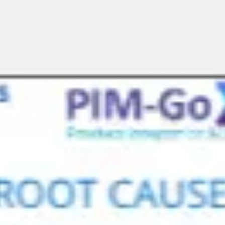
Miroverse
Vorlagen
Für dich
Mit KI beschleunigt
Nach Einsatzbereich