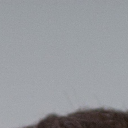
Miroverse
Vorlagen
Für dich
Mit KI beschleunigt
Nach Einsatzbereich