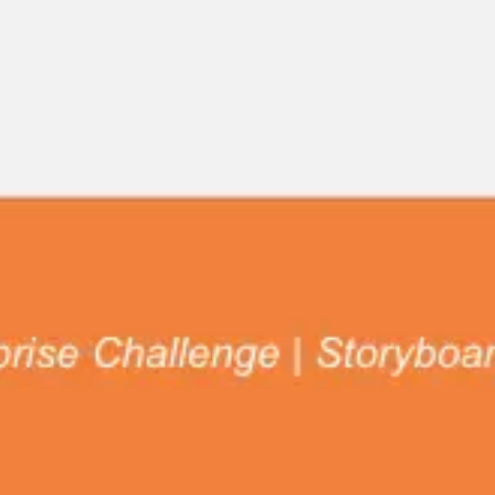
Miroverse
Vorlagen
Für dich
Mit KI beschleunigt
Nach Einsatzbereich