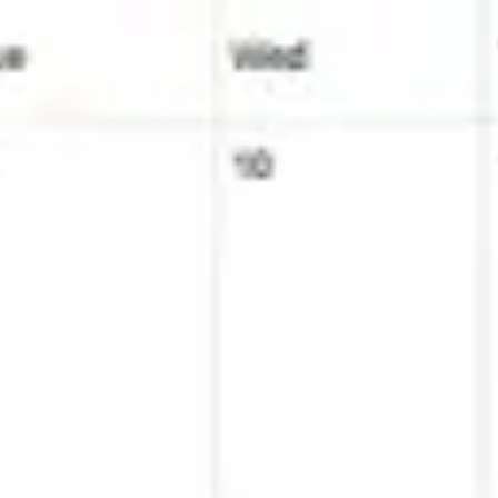
Miroverse
Vorlagen
Für dich
Mit KI beschleunigt
Nach Einsatzbereich