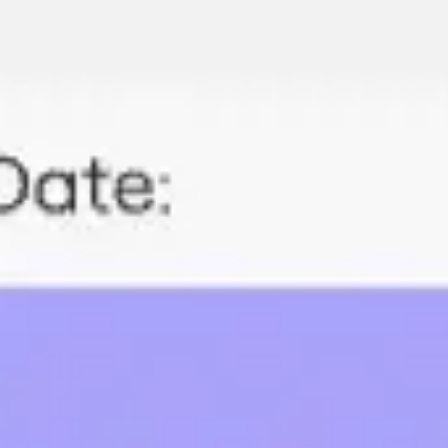
Miroverse
Vorlagen
Für dich
Mit KI beschleunigt
Nach Einsatzbereich