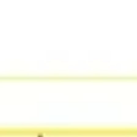
Miroverse
Vorlagen
Für dich
Mit KI beschleunigt
Nach Einsatzbereich