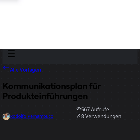
Discover
Nach Team
Nach Größe
Alle Vorlagen
Kommunikationsplan für
Produkteinführungen
567
Aufrufe
8
Verwendungen
Rodolfo Pernambuco
2
positive Bewertungen
Vorlage verwenden