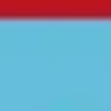
Miroverse
Vorlagen
Für dich
Mit KI beschleunigt
Nach Einsatzbereich