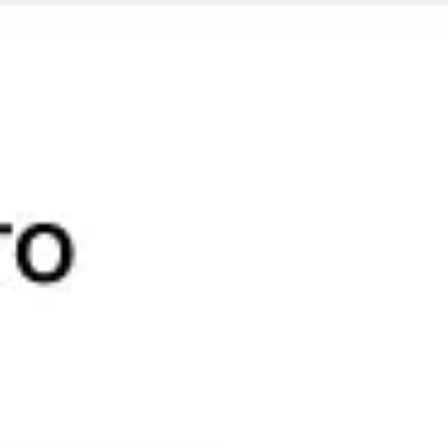
Miroverse
Vorlagen
Für dich
Mit KI beschleunigt
Nach Einsatzbereich