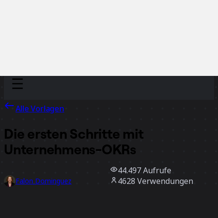
Discover
Nach Team
Nach Größe
Alle Vorlagen
Die ersten Schritte mit
Unternehmens-OKRs
44.497
Aufrufe
4628
Verwendungen
Falon Dominguez
600
positive Bewertungen
Vorlage verwenden