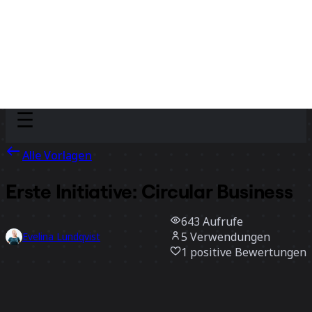
Discover
Nach Team
Nach Größe
Alle Vorlagen
Erste Initiative: Circular Business
643
Aufrufe
5
Verwendungen
Evelina Lundqvist
1
positive Bewertungen
Vorlage verwenden