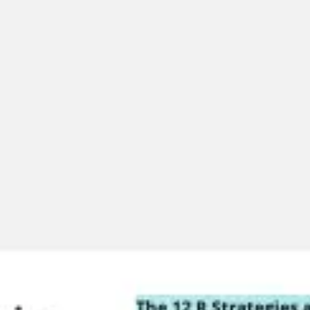
Miroverse
Vorlagen
Für dich
Mit KI beschleunigt
Nach Einsatzbereich