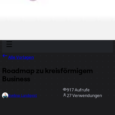
Discover
Nach Team
Nach Größe
Alle Vorlagen
Roadmap zu kreisförmigem
Business
917
Aufrufe
27
Verwendungen
Evelina Lundqvist
5
positive Bewertungen
Vorlage verwenden