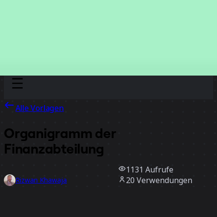
Discover
Nach Team
Nach Größe
Alle Vorlagen
Organigramm der
Finanzabteilung
1131
Aufrufe
20
Verwendungen
Rizwan Khawaja
2
positive Bewertungen
Vorlage verwenden