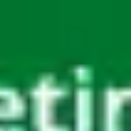
Miroverse
Vorlagen
Für dich
Mit KI beschleunigt
Nach Einsatzbereich