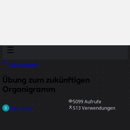
Discover
Nach Team
Nach Größe
Alle Vorlagen
Übung zum zukünftigen
Organigramm
5099
Aufrufe
513
Verwendungen
Seth Conger
15
positive Bewertungen
Vorlage verwenden