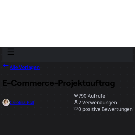
Discover
Nach Team
Nach Größe
Alle Vorlagen
E-Commerce-Projektauftrag
790
Aufrufe
2
Verwendungen
Carolina Poll
0
positive Bewertungen
Vorlage verwenden