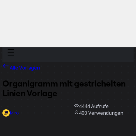
Discover
Nach Team
Nach Größe
Alle Vorlagen
Organigramm mit gestrichelten
Linien Vorlage
4444
Aufrufe
400
Verwendungen
Miro
5
positive Bewertungen
Vorlage verwenden