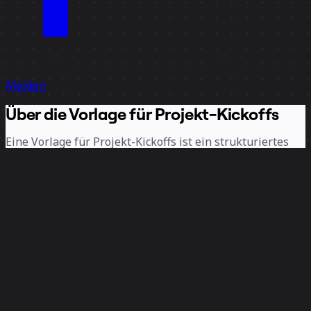
Melden
Über die Vorlage für Projekt-Kickoffs
Eine Vorlage für Projekt-Kickoffs ist ein strukturiertes
Framework, das Ihnen hilft, Projektbesprechungen in
fokussierte Abstimmungssitzungen zu verwandeln, bei
denen jedes Teammitglied seine Rolle, die Ziele und den
Weg zum Erfolg versteht. Der Hauptvorteil der
Verwendung einer Vorlage für Projekt-Kickoffs ist, dass
Sie eine Projektbesprechung nicht verwirrter verlassen,
als Sie sie betreten haben.
Diese Vorlage hilft dir dabei, den Startprozess klar zu
strukturieren, was den Teams Zeit und Mühe spart,
während sie sich abstimmen, etwas aufbauen und