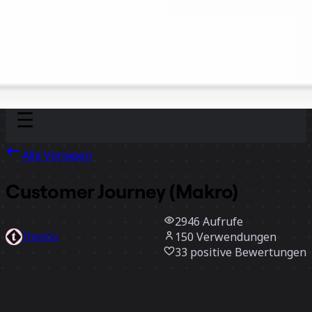
Discover
Nach Team
Nach Größe
Alle Vorlagen
Customer Journey (Makro)
2946
Aufrufe
150
Verwendungen
TheyDo
33
positive Bewertungen
Vorlage verwenden