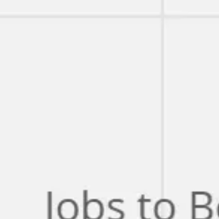
Miroverse
Vorlagen
Für dich
Mit KI beschleunigt
Nach Einsatzbereich