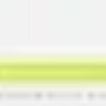
Miroverse
Vorlagen
Für dich
Mit KI beschleunigt
Nach Einsatzbereich