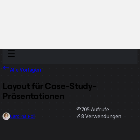
Discover
Nach Team
Nach Größe
Alle Vorlagen
Layout für Case-Study-
Präsentationen
705
Aufrufe
8
Verwendungen
Carolina Poll
3
positive Bewertungen
Vorlage verwenden