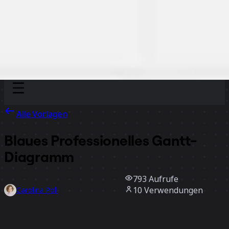
Discover
Nach Team
Nach Größe
Alle Vorlagen
Blaues Professionelles Gantt-
Diagramm
793
Aufrufe
10
Verwendungen
Carolina Poll
0
positive Bewertungen
Vorlage verwenden