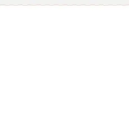
Miroverse
Vorlagen
Für dich
Mit KI beschleunigt
Nach Einsatzbereich