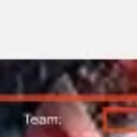
Miroverse
Vorlagen
Für dich
Mit KI beschleunigt
Nach Einsatzbereich