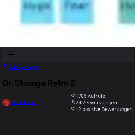
Discover
Nach Team
Nach Größe
Alle Vorlagen
Dr. Strange Retro 2
1786
Aufrufe
24
Verwendungen
Stefan Peruzzi
12
positive Bewertungen
Vorlage verwenden