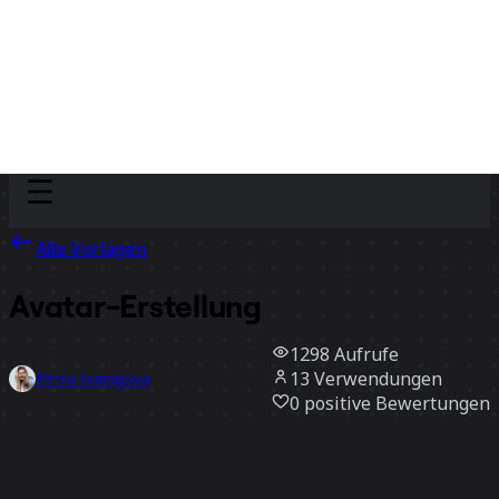
Discover
Nach Team
Nach Größe
Alle Vorlagen
Avatar-Erstellung
1298
Aufrufe
13
Verwendungen
Petra Ivanigova
0
positive Bewertungen
Vorlage verwenden