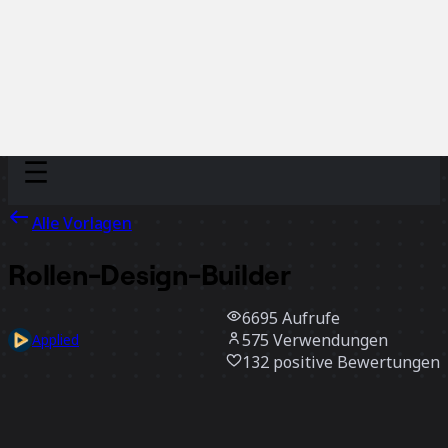
Discover
Nach Team
Nach Größe
Alle Vorlagen
Rollen-Design-Builder
6695
Aufrufe
575
Verwendungen
Applied
132
positive Bewertungen
Vorlage verwenden