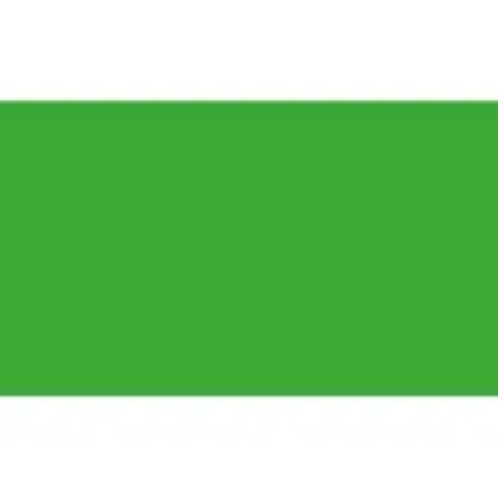
Miroverse
Vorlagen
Für dich
Mit KI beschleunigt
Nach Einsatzbereich