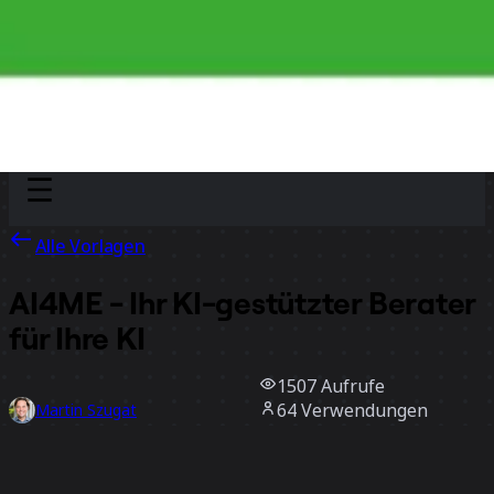
Discover
Nach Team
Nach Größe
Alle Vorlagen
AI4ME - Ihr KI-gestützter Berater
für Ihre KI
1507
Aufrufe
64
Verwendungen
Martin Szugat
11
positive Bewertungen
Vorlage verwenden