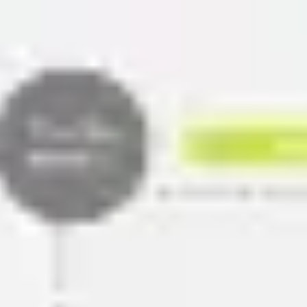
Miroverse
Vorlagen
Für dich
Mit KI beschleunigt
Nach Einsatzbereich