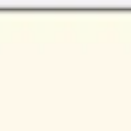
Miroverse
Vorlagen
Für dich
Mit KI beschleunigt
Nach Einsatzbereich