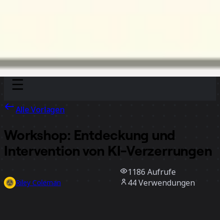
Discover
Nach Team
Nach Größe
Alle Vorlagen
Workshop: Entdeckung und
Intervention von KI-Verzerrungen
1186
Aufrufe
44
Verwendungen
Riley Coleman
2
positive Bewertungen
Vorlage verwenden