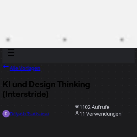
Discover
Nach Team
Nach Größe
Alle Vorlagen
KI und Design Thinking
(Interstride)
1102
Aufrufe
11
Verwendungen
Delyash Tsartsaeva
3
positive Bewertungen
Vorlage verwenden