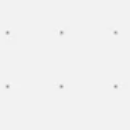
Miroverse
Vorlagen
Für dich
Mit KI beschleunigt
Nach Einsatzbereich