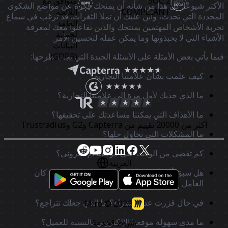
SOC 2
متوافق مع
أكثر شيوعًا. كل هذا من شأنه أن يمنحك فكرة عن مواضع الشكوى
COMPLIANT
اللائحة
محددة التي تحدث، وأين عليك أن تملأ الثغرات. قد ترغب في سماع
العامة
ربة الأشخاص المهتمين بمنتجك والذين تفاعلوا معك لمعرفة
لحماية
أشياء التي لا يحبذونها وما يمكن عمله لتحسين الأمر.
البيانات
(GDPR)
ما يأتي بعض الأمثلة على الأسئلة الجيدة التي يجب طرحها:
كيف علمت بشأن علامتنا التجارية؟
ما الذي جذبك لأول مرة إلى علامتنا التجارية؟
ما الأهداف التي يمكننا مساعدتك على تحقيقها؟
أكثر من 20000 تقييم من Capterra وG2 وTrustradius
ما المشكلات التي تحاول حلها؟
كم تقضي من الوقت على موقعنا الإلكتروني؟
العربية
هل سبق أن قمت بعملية شراء من موقعنا؟ ماذا كان
العامل الحاسم؟
في حال قررت عدم الشراء؟ ما الذي جعلك تتراجع؟
Miro ©
2026
ما مدى سهولة موقعنا الإلكتروني بالنسبة للعميل؟
شروط الخدمة