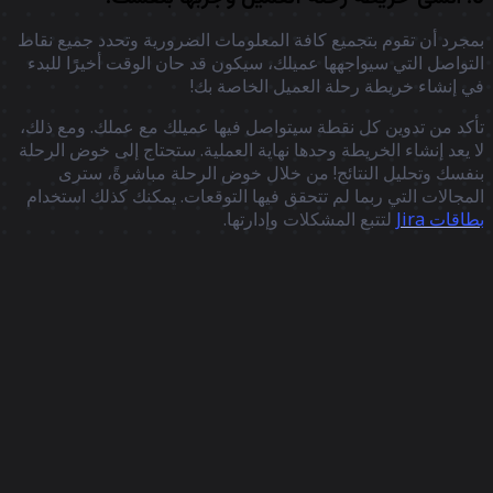
جرد أن تقوم بتجميع كافة المعلومات الضرورية وتحدد جميع نقاط
تواصل التي سيواجهها عميلك، سيكون قد حان الوقت أخيرًا للبدء
 إنشاء خريطة رحلة العميل الخاصة بك!
كد من تدوين كل نقطة سيتواصل فيها عميلك مع عملك. ومع ذلك،
 يعد إنشاء الخريطة وحدها نهاية العملية. ستحتاج إلى خوض الرحلة
فسك وتحليل النتائج! من خلال خوض الرحلة مباشرةً، سترى
مجالات التي ربما لم تتحقق فيها التوقعات. يمكنك كذلك استخدام
اقات Jira
لتتبع المشكلات وإدارتها.
ل شخصيّة مستخدم، يمكنك خوض كل رحلة من البداية إلى النهاية
دوين الملاحظات.
اجة
مجرد استعراض خريطة كل شخصية مستخدم، ستحصل على فهم
ضح لما يواجهه عملاؤك.
كد من تلبية جميع الاحتياجات وتفنيد مواضع الشكوى. بغض النظر
 أن التغييرات كبيرة أو صغيرة، فإن كل تغيير له تأثيره. ويمكن أن