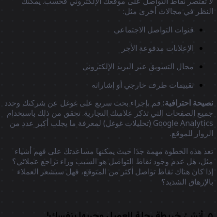
 تقتصر نقاط التواصل على موقعك الإلكتروني فحسب. يمكنك
نظر في مجالات أخرى مثل:
قنوات التواصل الاجتماعي
الإعلانات مدفوعة الأجر
مجال التسويق عبر البريد الإلكتروني
تقييمات طرف خارجي أو إشاراته
يحة احترافية:
قم بإجراء بحث سريع على غوغل عن شركتك وحدد
يع الصفحات التي تذكر علامتك التجارية. تحقق من ذلك باستخدام
Google Analytics (تحليلات غوغل) لمعرفة ما يجلب أكبر عدد من
زوار للموقع.
د هذه الخطوة مهمة جدًا حيث يمكنها مساعدتك على فهم أشياء
ل، هل عدم وجود نقاط التواصل هو السبب وراء تراجع عملائي؟
ا كان هناك نقاط تواصل أكثر من المتوقع، فهل سيشعر العملاء
لإرهاق الشديد؟
بها بنفسك!