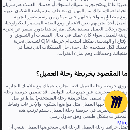
ريًا عامًا يوضّح تجربة عميلك لمنتجك أو خدمتك. العملاء هم شريان
حياة لعملك، لذلك من المهم أن تتعاطف مع مواضع الشكوى لديهم
ع متطلباتهم واحتياجاتهم حتى تتمكن من رسم تصور لتجربة
عميل آخِذاً تجربتهم بعين الاعتبار. ومع التقدم المستمر للتكنولوجيا،
بح رحلات العميل معقدة بشكل متزايد. هذا بدوره يسفر عن تجربة
يئة للعميل. سواء كان عملك في مجال المبيعات أو التسويق أو
الإنتاج أو الهندسة، يمكنك استخدام خريطة CJM لتسجيل تجربة
يلك لكل مستخدم على حدة، حل المشكلات التي تنشأ في
تجاتك وخدماتك، وقم بملء الثغرات.
ا المقصود بخريطة رحلة العميل؟
وي خريطة رحلة العميل قصة تجارب عميلك مع علامتك التجارية
ركتك وتجربتك عبر جميع نقاط التواصل. قد تتضمن خريطة رحلة
عميل (والتي تسمى أيضاً
خريطة رحلة المستخدم
) نقاط تواصل
تلفة سيواجهها العميل. مثل مواضع الشكوى والإجراءات ونقاط
تواصل والمزيد. في خريطة رحلة العميل، سيتم ترتيب هذه
لمحفزات بشكل طبيعي وفق جدول زمني.
Mir
ثل خرائط رحلة العميل الرحلة التي سيخوضها العميل. ينبغي أن