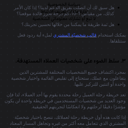
سياسة الخصوصية
هل سبق لك أن اتصلت بفريق الدعم لدينا؟ إذا كان الأمر
إدارة ملفات تعريف الارتباط
كذلك، من مقياس 1-10،كم درجة تحرز فائدة موقعنا؟
لا تبع أو تشارك معلوماتي الشخصية
هل ثمة طريقة ما يمكننا من خلالها تحسين تجربتك؟
كنك استخدام
قالب شخصيّة المشتري
لملء أية ردود فعل
تلقاها.
ملاء المستهدفة.
جرد اكتشاف جميع الشخصيات المختلفة للمشترين الذين
فاعلون مع عملك، ستحتاج إلى تقليص القائمة واختيار شخصية
حدة أو اثنتين للتركيز عليها.
د خريطة رحلة العميل رحلة محددة يقوم بها أحد العملاء، لذا فإن
ود العديد من شخصيات المستخدمين في خريطة واحدة لن يكون
شرًا دقيقًا لرحلتهم ولا انعكاسًا لتجربتهم الحقيقية.
ا كانت هذه أول خريطة رحلة لعملائك، ننصح باختيار شخصيّة
مشتري الذي تتعامل معه أكثر من غيره وتجاهل المسار المعتاد