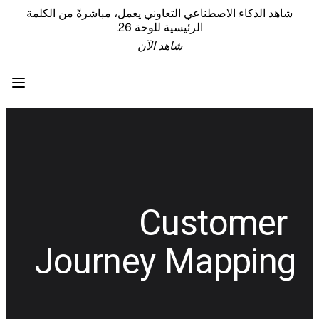
شاهد الذكاء الاصطناعي التعاوني يعمل، مباشرةً من الكلمة
المنتج
الرئيسية للوحة 26.
تتضمن ما يلي:
شاهد الآن
Intelligent Canvas™
Flows
Prototypes وWireframes
Engage
المنصة
نظرة عامة على AI
AI Workflows
الموصلات
خادم MCP
Customer 
استكشاف أدلة الذكاء الاصطناعي
خادم MCP
Journey Mapping
Blueprints
أدوات الدمج
الأمن
Enterprise Guard