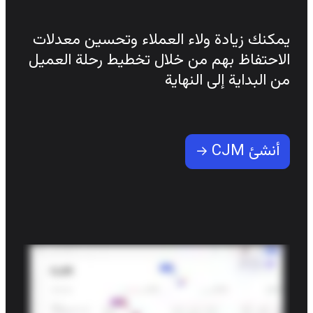
منصة المطور
تنزيل التطبيقات
يمكنك زيادة ولاء العملاء وتحسين معدلات 
التنسيقات
الاحتفاظ بهم من خلال تخطيط رحلة العميل 
السبورة البيضاء
من البداية إلى النهاية
مخططات
Kanban
Timelines
Talktrack
أنشئ CJM →
Tables
Docs
Slides
حالات الاستخدام
تتضمن ما يلي:
استكشاف أدلة الذكاء الاصطناعي
استكشف Miroverse
عام
Diagramming
ورش العمل