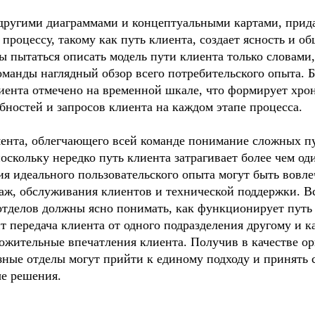
 другими диаграммами и концептуальными картами, прида
роцессу, такому как путь клиента, создает ясность и об
ы пытаться описать модель пути клиента только словами,
манды наглядный обзор всего потребительского опыта. Б
иента отмечено на временной шкале, что формирует хрон
ностей и запросов клиента на каждом этапе процесса.

ента, облегчающего всей команде понимание сложных пут
оскольку нередко путь клиента затрагивает более чем оди
ия идеального пользовательского опыта могут быть вовле
аж, обслуживания клиентов и технической поддержки. Вс
отделов должны ясно понимать, как функционирует путь к
т передача клиента от одного подразделения другому и ка
жительные впечатления клиента. Получив в качестве ори
зные отделы могут прийти к единому подходу и принять 
е решения.