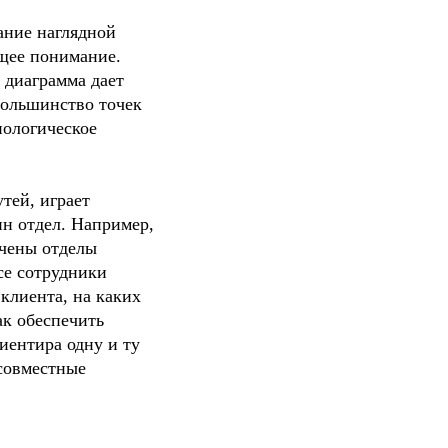
ние наглядной 
щее понимание. 
 диаграмма дает 
ольшинство точек 
ологическое 
ей, играет 
н отдел. Например, 
чены отделы 
е сотрудники 
лиента, на каких 
к обеспечить 
ентира одну и ту 
совместные 