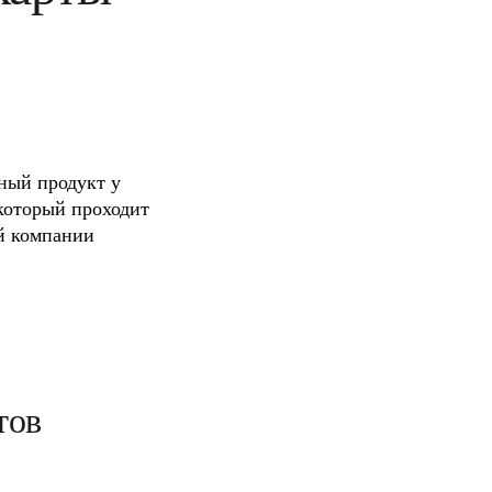
ный продукт у 
который проходит 
й компании 
тов