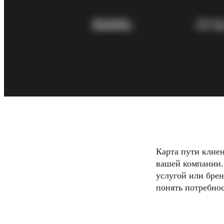
Оргдизайн
Решения
По бизнес-сегментам
Enterprise
Малый бизнес
Стартапы
По отраслям
Диджитал
Профессиональные услуги
Производство
Ритейл
Финансовые услуги
Науки о жизни и фармацевтика
По типу команды
Управление продуктами
Дизайн и UX
Карта пути клиен
Проектирование
Лидерство и Ops
вашей компании.
Операции
услугой или бре
Маркетинг
понять потребно
ИТ
По стратегическим инициативам
Система управления продуктом
ИИ-трансформация