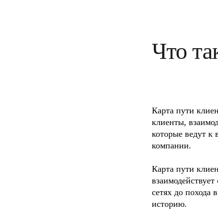
Трансформация способов работы
Цифровое взаимодействие сотрудников
Дизайн взаимодействия с пользователями и о
Облачная трансформация
Ресурсы
Что та
Обучение
Истории пользователей
Academy
Вебинары
Обучение Reforge
Сообщество и поддержка
Центр поддержки
События
Карта пути клиен
Сообщество
клиенты, взаимод
Блог
Партнеры и услуги
которые ведут к 
Профессиональные сервисы Miro
компании. 

Партнеры по решениям
Тарифы
Карта пути клиен
взаимодействует 
сетях до похода 
историю. 
