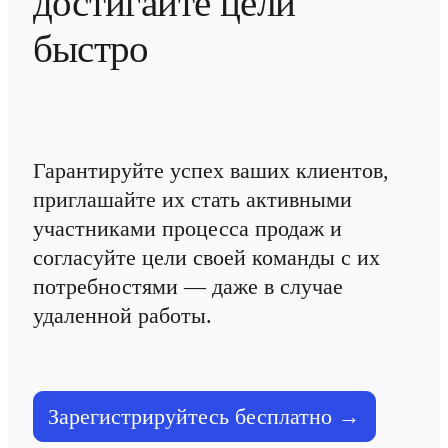
достигайте цели 
TalkTrack
Таблицы
быстро
Docs
Слайды
Кейсы
Избранное
Изучите руководства по ИИ
Обзор Miroverse
Общее
Гарантируйте успех ваших клиентов, 
Диаграммы
приглашайте их стать активными 
Workshops
Мозговой штурм
участниками процесса продаж и 
Ментальные карты
Концептуальные карты
согласуйте цели своей команды с их 
Блок-схемы
потребностями — даже в случае 
Специализированное
Дорожные карты
удаленной работы.
Карты процессов
Техническое проектирование и документация
Прототипы и вайрфреймы
Составление карты пути клиента
Исследовательский синтез
Design Workshops
Зарегистрируйтесь бесплатно →
Planning & Delivery
Планирование целей