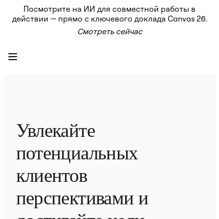
Посмотрите на ИИ для совместной работы в
Продукт
действии — прямо с ключевого доклада Canvas 26.
Избранное
Смотреть сейчас
Intelligent Canvas™
Flows
Прототипы и вайрфреймы
Engage
Платформа
Обзор ИИ
AI Workflows
Коннекторы
Сервер MCP
Изучите руководства по ИИ
Сервер MCP
Увлекайте 
Планы проектов
Интеграции
потенциальных 
Безопасность
Enterprise Guard
Платформа разработки
клиентов 
Загрузить приложения
Форматы
перспективами и 
Доска
Диаграммы
Канбан
Временные шкалы