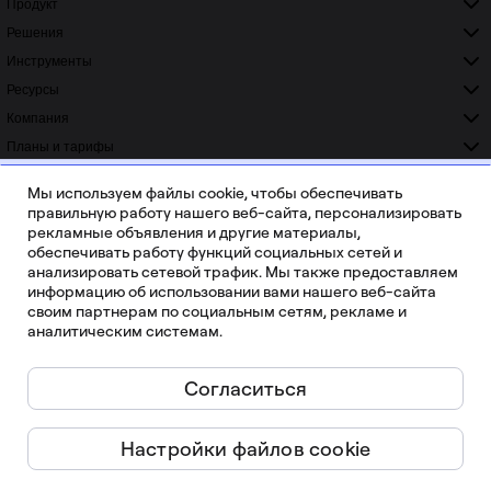
Продукт
Решения
Инструменты
Ресурсы
Компания
Планы и тарифы
ISO 42001
ISO 27001
READY
CERTIFIED
Мы используем файлы cookie, чтобы обеспечивать
SOC 2
GDPR
правильную работу нашего веб-сайта, персонализировать
COMPLIANT
COMPLIANT
рекламные объявления и другие материалы,
обеспечивать работу функций социальных сетей и
анализировать сетевой трафик. Мы также предоставляем
информацию об использовании вами нашего веб-сайта
своим партнерам по социальным сетям, рекламе и
аналитическим системам.
Более 20 000 отзывов на Capterra, G2 и Trustradius
Согласиться
Русский
Настройки файлов cookie
Miro ©
2026