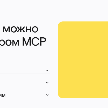
 можно 
ером MCP 
ия
иям