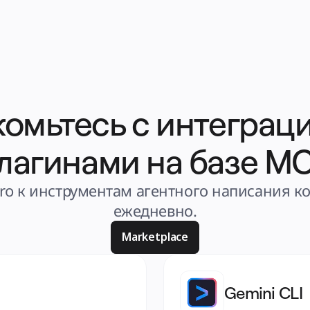
омьтесь с интеграц
лагинами на базе M
ro к инструментам агентного написания ко
ежедневно.
Marketplace
Gemini CLI