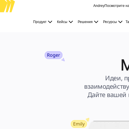
Andrey
Посмотрите на
Продукт
Избранное
Продукт
Кейсы
Решения
Ресурсы
Т
Intelligent Canvas™
Flows
Прототипы и вайрфреймы
Engage
Платформа
Обзор ИИ
AI Workflows
Коннекторы
Roger
M
Сервер MCP
Изучите руководства по ИИ
Сервер MCP
Планы проектов
Интеграции
Идеи, п
Безопасность
Enterprise Guard
взаимодейству
Платформа разработки
Загрузить приложения
Дайте вашей 
Форматы
Доска
Диаграммы
Канбан
Временные шкалы
TalkTrack
Таблицы
Docs
Emily
Слайды