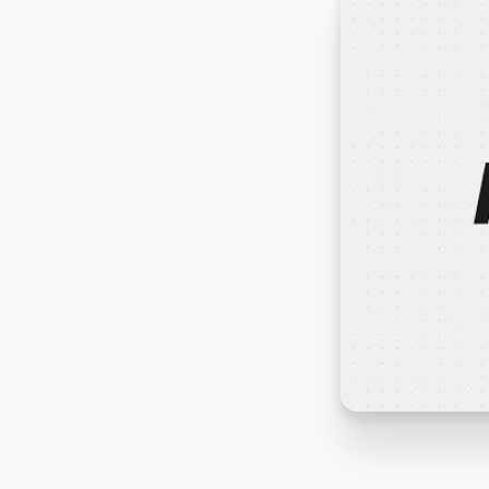
Кейсы
Избранное
Изучите руководства по ИИ
Обзор Miroverse
Общее
Диаграммы
Workshops
Мозговой штурм
Ментальные карты
Концептуальные карты
Блок-схемы
Специализированное
Дорожные карты
Карты процессов
Техническое проектирование и документация
Прототипы и вайрфреймы
Составление карты пути клиента
Исследовательский синтез
Design Workshops
Planning & Delivery
Планирование целей
Оргдизайн
Решения
По бизнес-сегментам
Enterprise
Малый бизнес
Стартапы
По отраслям
Диджитал
Профессиональные услуги
Производство
Ритейл