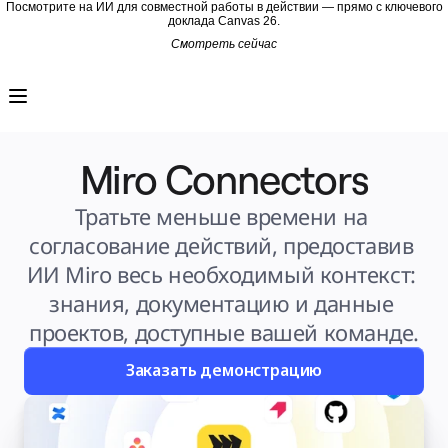
Посмотрите на ИИ для совместной работы в действии — прямо с ключевого
доклада Canvas 26.
Смотреть сейчас
Продукт
Избранное
Intelligent Canvas™
Flows
Прототипы и вайрфреймы
Engage
Miro Connectors
Платформа
Обзор ИИ
AI Workflows
Коннекторы
Тратьте меньше времени на 
Сервер MCP
Изучите руководства по ИИ
согласование действий, предоставив 
Сервер MCP
Планы проектов
ИИ Miro весь необходимый контекст: 
Интеграции
Безопасность
знания, документацию и данные 
Enterprise Guard
Платформа разработки
проектов, доступные вашей команде.
Загрузить приложения
Форматы
Доска
Заказать демонстрацию
Диаграммы
Канбан
Временные шкалы
TalkTrack
Таблицы
Docs