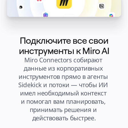
Слайды
Кейсы
Избранное
Изучите руководства по ИИ
Обзор Miroverse
Общее
Диаграммы
Workshops
Мозговой штурм
Подключите все свои
Ментальные карты
Концептуальные карты
Блок-схемы
инструменты к Miro AI
Специализированное
Дорожные карты
Miro Connectors собирают 
Карты процессов
Техническое проектирование и документация
данные из корпоративных 
Прототипы и вайрфреймы
Составление карты пути клиента
инструментов прямо в агенты 
Исследовательский синтез
Design Workshops
Sidekick и потоки — чтобы ИИ 
Planning & Delivery
Планирование целей
Оргдизайн
имел необходимый контекст 
Решения
По бизнес-сегментам
и помогал вам планировать, 
Enterprise
Малый бизнес
принимать решения и 
Стартапы
По отраслям
действовать быстрее.
Диджитал
Профессиональные услуги
Производство