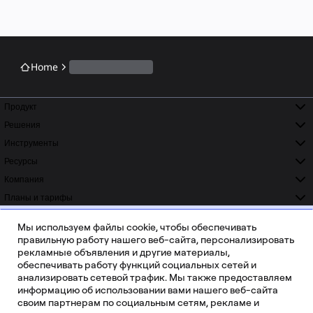
Home
Продукт
Решения
Инструменты
Ресурсы
Компания
Планы и тарифы
ISO 42001
ISO 27001
READY
CERTIFIED
Мы используем файлы cookie, чтобы обеспечивать
SOC 2
GDPR
правильную работу нашего веб-сайта, персонализировать
COMPLIANT
COMPLIANT
рекламные объявления и другие материалы,
обеспечивать работу функций социальных сетей и
анализировать сетевой трафик. Мы также предоставляем
информацию об использовании вами нашего веб-сайта
своим партнерам по социальным сетям, рекламе и