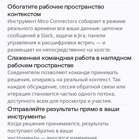
Ритейл
Обогатите рабочее пространство
Финансовые услуги
Науки о жизни и фармацевтика
контекстом
По типу команды
Инструмент Miro Connectors собирает в режиме 
Управление продуктами
Дизайн и UX
реального времени все ваши данные: цепочки 
Проектирование
Лидерство и Ops
сообщений в Slack, задачи в Jira, панели 
Операции
управления и расшифровки встреч, — и 
Маркетинг
ИТ
размещает их непосредственно на холсте.
По стратегическим инициативам
Система управления продуктом
Слаженная командная работа в наглядном
ИИ-трансформация
рабочем пространстве
Трансформация способов работы
Цифровое взаимодействие сотрудников
Соединители позволяют команде принимать 
Дизайн взаимодействия с пользователями и обслуживан
Облачная трансформация
решения, опираясь на реальный контекст. Так 
Ресурсы
Обучение
каждое обсуждение, сессия обратной связи или 
Истории пользователей
итерация становится частью одного потока, 
Academy
Вебинары
доступного всем для просмотра и участия.
Обучение Reforge
Сообщество и поддержка
Отправляйте результаты прямо в ваши
Центр поддержки
инструменты
События
Сообщество
Когда решения принимаются, результаты 
Блог
Партнеры и услуги
поступают обратно в ваши 
Профессиональные сервисы Miro
инструменты — вносятся изменения, 
Партнеры по решениям