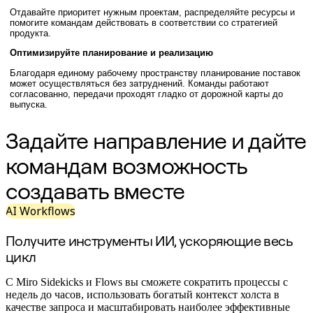
Оргдизайн
Отдавайте приоритет нужным проектам, распределяйте ресурсы и
помогите командам действовать в соответствии со стратегией
Решения
продукта.
По бизнес-сегментам
Enterprise
Оптимизируйте планирование и реализацию
Малый бизнес
Благодаря единому рабочему пространству планирование поставок
Стартапы
может осуществляться без затруднений. Команды работают
По отраслям
согласованно, передачи проходят гладко от дорожной карты до
Диджитал
выпуска.
Профессиональные услуги
Производство
Задайте направление и дайте
Ритейл
Финансовые услуги
командам возможность
Науки о жизни и фармацевтика
По типу команды
создавать вместе
Управление продуктами
Дизайн и UX
AI Workflows
Проектирование
Лидерство и Ops
Получите инструменты ИИ, ускоряющие весь
Операции
Маркетинг
цикл
ИТ
По стратегическим инициативам
С Miro Sidekicks и Flows вы сможете сократить процессы с
Система управления продуктом
недель до часов, использовать богатый контекст холста в
ИИ-трансформация
качестве запроса и масштабировать наиболее эффективные