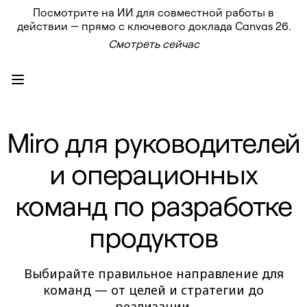
Посмотрите на ИИ для совместной работы в
Продукт
действии — прямо с ключевого доклада Canvas 26.
Избранное
Смотреть сейчас
Intelligent Canvas™
Flows
Прототипы и вайрфреймы
Engage
Платформа
Обзор ИИ
AI Workflows
Miro для руководителей
Коннекторы
Сервер MCP
Изучите руководства по ИИ
и операционных
Сервер MCP
Планы проектов
Интеграции
команд по разработке
Безопасность
Enterprise Guard
продуктов
Платформа разработки
Загрузить приложения
Форматы
Доска
Выбирайте правильное направление для
Диаграммы
команд — от целей и стратегии до
Канбан
реализации.
Временные шкалы