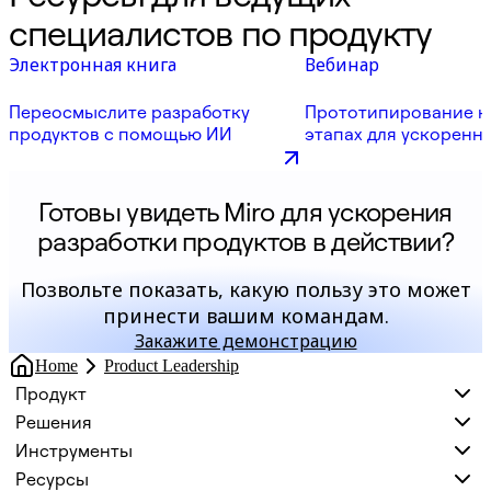
специалистов по продукту
Электронная книга
Вебинар
Переосмыслите разработку
Прототипирование н
продуктов с помощью ИИ
этапах для ускоренн
нужных продуктов: у
ведущего специалист
продукту
Готовы увидеть Miro для ускорения
разработки продуктов в действии?
Позвольте показать, какую пользу это может
принести вашим командам.
Закажите демонстрацию
Home
Product Leadership
Продукт
Решения
Инструменты
Ресурсы