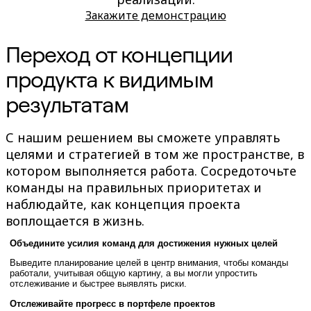
TalkTrack
Закажите демонстрацию
Таблицы
Docs
Переход от концепции
Слайды
Кейсы
продукта к видимым
Избранное
Изучите руководства по ИИ
результатам
Обзор Miroverse
Общее
Диаграммы
С нашим решением вы сможете управлять
Workshops
Мозговой штурм
целями и стратегией в том же пространстве, в
Ментальные карты
котором выполняется работа. Сосредоточьте
Концептуальные карты
команды на правильных приоритетах и
Блок-схемы
Специализированное
наблюдайте, как концепция проекта
Дорожные карты
воплощается в жизнь.
Карты процессов
Техническое проектирование и документация
Объедините усилия команд для достижения нужных целей
Прототипы и вайрфреймы
Составление карты пути клиента
Выведите планирование целей в центр внимания, чтобы команды
Исследовательский синтез
работали, учитывая общую картину, а вы могли упростить
отслеживание и быстрее выявлять риски.
Design Workshops
Planning & Delivery
Отслеживайте прогресс в портфеле проектов
Планирование целей