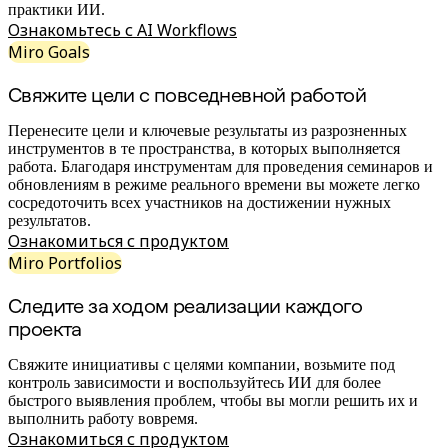
Трансформация способов работы
практики ИИ.
Цифровое взаимодействие сотрудников
Ознакомьтесь с AI Workflows
Дизайн взаимодействия с пользователями и о
Miro Goals
Облачная трансформация
Ресурсы
Свяжите цели с повседневной работой
Обучение
Истории пользователей
Academy
Перенесите цели и ключевые результаты из разрозненных
Вебинары
инструментов в те пространства, в которых выполняется
Обучение Reforge
работа. Благодаря инструментам для проведения семинаров и
Сообщество и поддержка
обновлениям в режиме реального времени вы можете легко
Центр поддержки
сосредоточить всех участников на достижении нужных
События
результатов.
Сообщество
Ознакомиться с продуктом
Блог
Miro Portfolios
Партнеры и услуги
Профессиональные сервисы Miro
Следите за ходом реализации каждого
Партнеры по решениям
проекта
Тарифы
Свяжите инициативы с целями компании, возьмите под
контроль зависимости и воспользуйтесь ИИ для более
быстрого выявления проблем, чтобы вы могли решить их и
выполнить работу вовремя.
Ознакомиться с продуктом