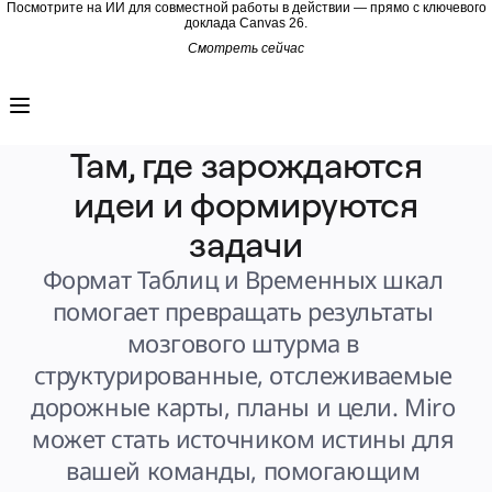
Посмотрите на ИИ для совместной работы в действии — прямо с ключевого
доклада Canvas 26.
Смотреть сейчас
Продукт
Избранное
Intelligent Canvas™
Flows
Прототипы и вайрфреймы
Там, где зарождаются
Engage
Платформа
идеи и формируются
Обзор ИИ
AI Workflows
Коннекторы
задачи
Сервер MCP
Изучите руководства по ИИ
Формат Таблиц и Временных шкал 
Сервер MCP
Планы проектов
Интеграции
помогает превращать результаты 
Безопасность
Enterprise Guard
мозгового штурма в 
Платформа разработки
Загрузить приложения
структурированные, отслеживаемые 
Форматы
Доска
дорожные карты, планы и цели. Miro 
Диаграммы
Канбан
может стать источником истины для 
Временные шкалы
TalkTrack
вашей команды, помогающим 
Таблицы
Docs