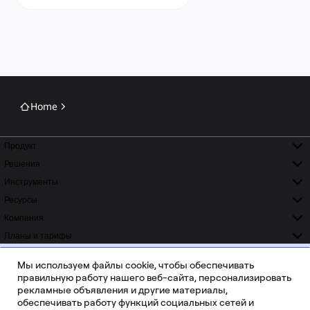
Home
Продукт
Решения
Инструменты
Ресурсы
Компания
Планы и тарифы
ISO 42001
ISO 27001
READY
CERTIFIED
Мы используем файлы cookie, чтобы обеспечивать
SOC 2
GDPR
правильную работу нашего веб-сайта, персонализировать
COMPLIANT
COMPLIANT
рекламные объявления и другие материалы,
обеспечивать работу функций социальных сетей и