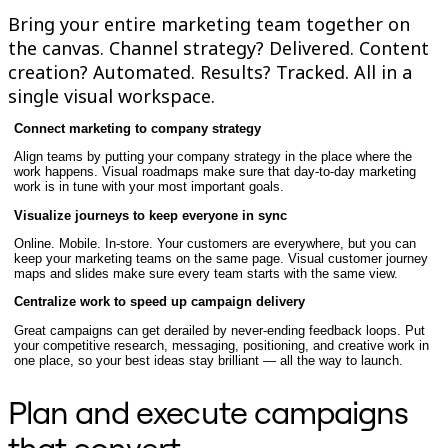
TalkTrack
Bring your entire marketing team together on
Таблицы
the canvas. Channel strategy? Delivered. Content
Docs
creation? Automated. Results? Tracked. All in a
Слайды
Кейсы
single visual workspace.
Избранное
Изучите руководства по ИИ
Connect marketing to company strategy
Обзор Miroverse
Align teams by putting your company strategy in the place where the
Общее
work happens. Visual roadmaps make sure that day-to-day marketing
Диаграммы
work is in tune with your most important goals.
Workshops
Мозговой штурм
Visualize journeys to keep everyone in sync
Ментальные карты
Online. Mobile. In-store. Your customers are everywhere, but you can
Концептуальные карты
keep your marketing teams on the same page. Visual customer journey
Блок-схемы
maps and slides make sure every team starts with the same view.
Специализированное
Centralize work to speed up campaign delivery
Дорожные карты
Карты процессов
Great campaigns can get derailed by never-ending feedback loops. Put
Техническое проектирование и документация
your competitive research, messaging, positioning, and creative work in
Прототипы и вайрфреймы
one place, so your best ideas stay brilliant — all the way to launch.
Составление карты пути клиента
Исследовательский синтез
Plan and execute campaigns
Design Workshops
Planning & Delivery
Планирование целей