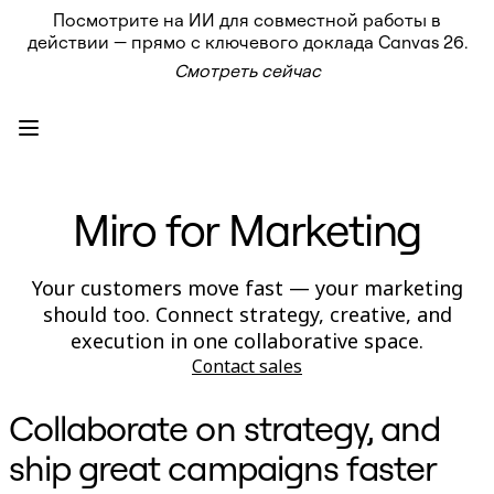
Посмотрите на ИИ для совместной работы в
Продукт
действии — прямо с ключевого доклада Canvas 26.
Избранное
Смотреть сейчас
Intelligent Canvas™
Flows
Прототипы и вайрфреймы
Engage
Платформа
Обзор ИИ
AI Workflows
Miro for Marketing
Коннекторы
Сервер MCP
Изучите руководства по ИИ
Сервер MCP
Your customers move fast — your marketing
Планы проектов
should too. Connect strategy, creative, and
Интеграции
Безопасность
execution in one collaborative space.
Enterprise Guard
Contact sales
Платформа разработки
Загрузить приложения
Форматы
Collaborate on strategy, and
Доска
Диаграммы
ship great campaigns faster
Канбан
Временные шкалы