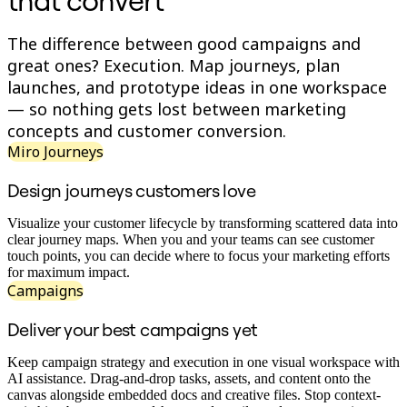
that convert
Оргдизайн
Решения
The difference between good campaigns and
По бизнес-сегментам
great ones? Execution. Map journeys, plan
Enterprise
Малый бизнес
launches, and prototype ideas in one workspace
Стартапы
— so nothing gets lost between marketing
По отраслям
concepts and customer conversion.
Диджитал
Профессиональные услуги
Miro Journeys
Производство
Ритейл
Design journeys customers love
Финансовые услуги
Науки о жизни и фармацевтика
Visualize your customer lifecycle by transforming scattered data into
По типу команды
clear journey maps. When you and your teams can see customer
Управление продуктами
touch points, you can decide where to focus your marketing efforts
Дизайн и UX
for maximum impact.
Проектирование
Campaigns
Лидерство и Ops
Операции
Deliver your best campaigns yet
Маркетинг
ИТ
По стратегическим инициативам
Keep campaign strategy and execution in one visual workspace with
Система управления продуктом
AI assistance. Drag-and-drop tasks, assets, and content onto the
ИИ-трансформация
canvas alongside embedded docs and creative files. Stop context-