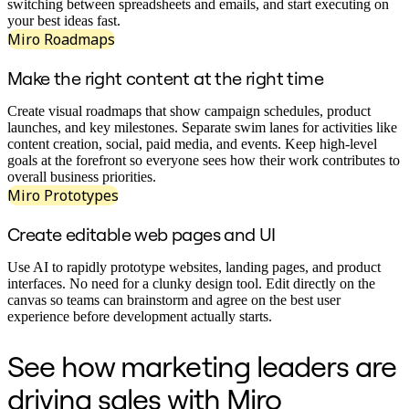
Трансформация способов работы
switching between spreadsheets and emails, and start executing on
Цифровое взаимодействие сотрудников
your best ideas fast.
Дизайн взаимодействия с пользователями и о
Miro Roadmaps
Облачная трансформация
Ресурсы
Make the right content at the right time
Обучение
Истории пользователей
Create visual roadmaps that show campaign schedules, product
Academy
launches, and key milestones. Separate swim lanes for activities like
Вебинары
content creation, social, paid media, and events. Keep high-level
Обучение Reforge
goals at the forefront so everyone sees how their work contributes to
Сообщество и поддержка
overall business priorities.
Центр поддержки
Miro Prototypes
События
Сообщество
Create editable web pages and UI
Блог
Партнеры и услуги
Профессиональные сервисы Miro
Use AI to rapidly prototype websites, landing pages, and product
Партнеры по решениям
interfaces. No need for a clunky design tool. Edit directly on the
Тарифы
canvas so teams can brainstorm and agree on the best user
experience before development actually starts.
See how marketing leaders are
driving sales with Miro