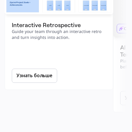
Interactive Retrospective
С И
Guide your team through an interactive retro 
and turn insights into action.
AI P
Temp
Plan f
before
Узнать больше
Уз