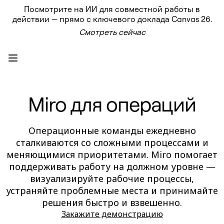
Посмотрите на ИИ для совместной работы в
Продукт
действии — прямо с ключевого доклада Canvas 26.
Избранное
Смотреть сейчас
Intelligent Canvas™
Flows
Прототипы и вайрфреймы
Engage
Платформа
Обзор ИИ
AI Workflows
Miro для операций
Коннекторы
Сервер MCP
Изучите руководства по ИИ
Сервер MCP
Операционные команды ежедневно
Планы проектов
сталкиваются со сложными процессами и
Интеграции
Безопасность
меняющимися приоритетами. Miro помогает
Enterprise Guard
поддерживать работу на должном уровне —
Платформа разработки
визуализируйте рабочие процессы,
Загрузить приложения
Форматы
устраняйте проблемные места и принимайте
Доска
решения быстро и взвешенно.
Диаграммы
Закажите демонстрацию
Канбан
Временные шкалы