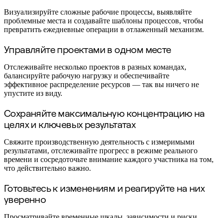
Трансформация способов работы
Цифровое взаимодействие сотрудников
Визуализируйте сложные рабочие процессы, выявляйте
Дизайн взаимодействия с пользователями и о
проблемные места и создавайте шаблоны процессов, чтобы
Облачная трансформация
превратить ежедневные операции в отлаженный механизм.
Ресурсы
Обучение
Управляйте проектами в одном месте
Истории пользователей
Academy
Отслеживайте несколько проектов в разных командах,
Вебинары
балансируйте рабочую нагрузку и обеспечивайте
Обучение Reforge
эффективное распределение ресурсов — так вы ничего не
Сообщество и поддержка
упустите из виду.
Центр поддержки
События
Сохраняйте максимальную концентрацию на
Сообщество
целях и ключевых результатах
Блог
Партнеры и услуги
Профессиональные сервисы Miro
Свяжите производственную деятельность с измеримыми
Партнеры по решениям
результатами, отслеживайте прогресс в режиме реального
Тарифы
времени и сосредоточьте внимание каждого участника на том,
что действительно важно.
Готовьтесь к изменениям и реагируйте на них
уверенно
Просматривайте временные шкалы, зависимости и риски,