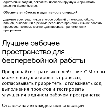
однотипные задачи, сократить проверки вручную и принимать
Оргдизайн
решения более быстро.
Решения
Обеспечьте гибкость и адаптивность операций
По бизнес-сегментам
Enterprise
Держите всех участников в курсе событий с помощью общих
Малый бизнес
планов, обновлений в режиме реального времени и гибких рабочих
Стартапы
процессов, которые можно адаптировать при изменении
По отраслям
приоритетов.
Диджитал
Профессиональные услуги
Лучшее рабочее
Производство
Ритейл
пространство для
Финансовые услуги
Науки о жизни и фармацевтика
бесперебойной работы
По типу команды
Управление продуктами
Дизайн и UX
Превращайте стратегию в действие. С Miro вы
Проектирование
можете визуализировать процессы,
Лидерство и Ops
Операции
согласовывать приоритеты, отслеживать ход
Маркетинг
выполнения проектов и тестировать
ИТ
улучшения в едином рабочем пространстве.
По стратегическим инициативам
Система управления продуктом
ИИ-трансформация
Отслеживайте каждый шаг операций