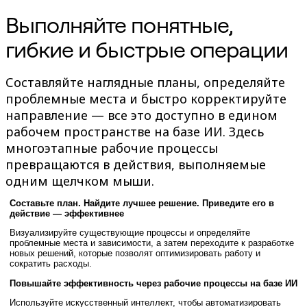
TalkTrack
Выполняйте понятные,
Таблицы
Docs
гибкие и быстрые операции
Слайды
Кейсы
Избранное
Составляйте наглядные планы, определяйте
Изучите руководства по ИИ
проблемные места и быстро корректируйте
Обзор Miroverse
Общее
направление — все это доступно в едином
Диаграммы
рабочем пространстве на базе ИИ. Здесь
Workshops
многоэтапные рабочие процессы
Мозговой штурм
Ментальные карты
превращаются в действия, выполняемые
Концептуальные карты
одним щелчком мыши.
Блок-схемы
Специализированное
Составьте план. Найдите лучшее решение. Приведите его в
Дорожные карты
действие — эффективнее
Карты процессов
Техническое проектирование и документация
Визуализируйте существующие процессы и определяйте
проблемные места и зависимости, а затем переходите к разработке
Прототипы и вайрфреймы
новых решений, которые позволят оптимизировать работу и
Составление карты пути клиента
сократить расходы.
Исследовательский синтез
Design Workshops
Повышайте эффективность через рабочие процессы на базе ИИ
Planning & Delivery
Используйте искусственный интеллект, чтобы автоматизировать
Планирование целей