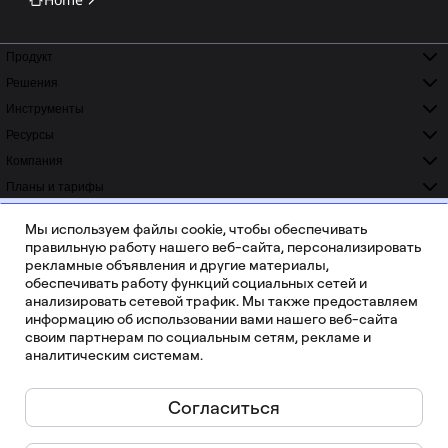
Продукт
Решения
Инструменты
Ресурсы
Компания
Планы и тарифы
ISO 42001
ISO 27001
READY
CERTIFIED
Мы используем файлы cookie, чтобы обеспечивать
SOC 2
GDPR
правильную работу нашего веб-сайта, персонализировать
COMPLIANT
COMPLIANT
рекламные объявления и другие материалы,
обеспечивать работу функций социальных сетей и
анализировать сетевой трафик. Мы также предоставляем
информацию об использовании вами нашего веб-сайта
своим партнерам по социальным сетям, рекламе и
аналитическим системам.
Более 20 000 отзывов на Capterra, G2 и Trustradius
Согласиться
Русский