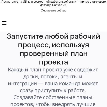
Посмотрите на ИИ для совместной работы в действии — прямо с ключевого
доклада Canvas 26.
Смотреть сейчас
Продукт
Избранное
Intelligent Canvas™
Flows
Прототипы и вайрфреймы
Запустите любой рабочий
Engage
Платформа
процесс, используя
Обзор ИИ
AI Workflows
Коннекторы
проверенный план
Сервер MCP
Изучите руководства по ИИ
проекта
Сервер MCP
Планы проектов
Интеграции
Каждый план проекта уже содержит 
Безопасность
Enterprise Guard
доски, потоки, агенты и 
Платформа разработки
Загрузить приложения
интеграции — ваша команда может 
Форматы
Доска
сразу приступить к работе. 
Диаграммы
Канбан
Создавайте собственные планы 
Временные шкалы
TalkTrack
проектов, чтобы внедрять лучшие 
Таблицы
Docs