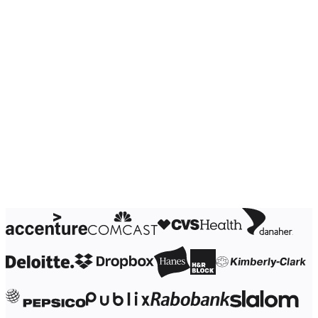
Трансформация способов работы
Цифровое взаимодействие сотрудников
Дизайн взаимодействия с пользователями и о
Облачная трансформация
Ресурсы
Обучение
Истории пользователей
Academy
Вебинары
Обучение Reforge
Сообщество и поддержка
Центр поддержки
События
Сообщество
Блог
Партнеры и услуги
Профессиональные сервисы Miro
Партнеры по решениям
Тарифы