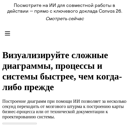
Посмотрите на ИИ для совместной работы в
Продукт
действии — прямо с ключевого доклада Canvas 26.
Избранное
Смотреть сейчас
Intelligent Canvas™
Flows
Прототипы и вайрфреймы
Engage
Платформа
Обзор ИИ
AI Workflows
Визуализируйте сложные
Коннекторы
Сервер MCP
диаграммы, процессы и
Изучите руководства по ИИ
Сервер MCP
системы быстрее, чем когда-
Планы проектов
Интеграции
либо прежде
Безопасность
Enterprise Guard
Платформа разработки
Построение диаграмм при помощи ИИ позволяет за несколько
Загрузить приложения
секунд переходить от мозгового штурма к построению карты
Форматы
бизнес-процесса или от технической документации к
Доска
проектированию системы.
Диаграммы
Канбан
Временные шкалы