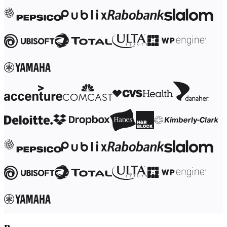
Трансформация способов работы
Цифровое взаимодействие сотрудников
Дизайн взаимодействия с пользователями и о
Облачная трансформация
Ресурсы
Обучение
Истории пользователей
Academy
Вебинары
Обучение Reforge
Сообщество и поддержка
Центр поддержки
События
Сообщество
Блог
Партнеры и услуги
Профессиональные сервисы Miro
Партнеры по решениям
Тарифы