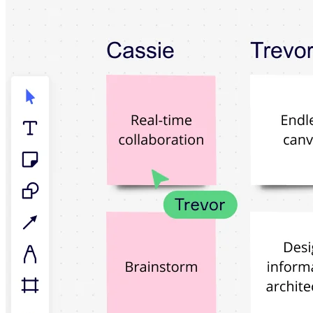
TalkTrack
Таблицы
Docs
Слайды
Кейсы
Избранное
Изучите руководства по ИИ
Обзор Miroverse
Общее
Диаграммы
Workshops
Мозговой штурм
Ментальные карты
Концептуальные карты
Блок-схемы
Специализированное
Дорожные карты
Карты процессов
Техническое проектирование и документация
Прототипы и вайрфреймы
Составление карты пути клиента
Исследовательский синтез
Design Workshops
Planning & Delivery
Планирование целей