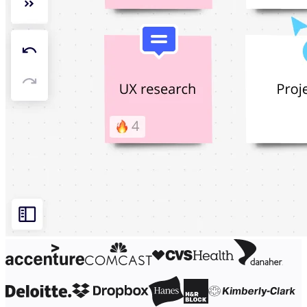
Оргдизайн
Решения
По бизнес-сегментам
Enterprise
Малый бизнес
Стартапы
По отраслям
Диджитал
Профессиональные услуги
Производство
Ритейл
Финансовые услуги
Науки о жизни и фармацевтика
По типу команды
Управление продуктами
Дизайн и UX
Проектирование
Лидерство и Ops
Операции
Маркетинг
ИТ
По стратегическим инициативам
Система управления продуктом
ИИ-трансформация