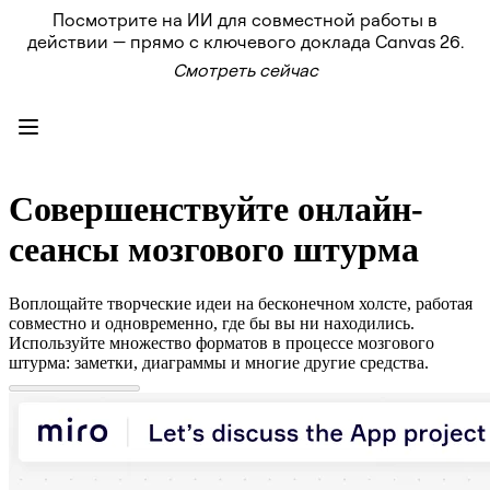
Посмотрите на ИИ для совместной работы в
Продукт
действии — прямо с ключевого доклада Canvas 26.
Избранное
Смотреть сейчас
Intelligent Canvas™
Flows
Прототипы и вайрфреймы
Engage
Платформа
Обзор ИИ
AI Workflows
Совершенствуйте онлайн-
Коннекторы
Сервер MCP
сеансы мозгового штурма
Изучите руководства по ИИ
Сервер MCP
Планы проектов
Воплощайте творческие идеи на бесконечном холсте, работая
Интеграции
совместно и одновременно, где бы вы ни находились.
Безопасность
Используйте множество форматов в процессе мозгового
Enterprise Guard
штурма: заметки, диаграммы и многие другие средства.
Платформа разработки
Загрузить приложения
Форматы
Доска
Диаграммы
Канбан
Временные шкалы